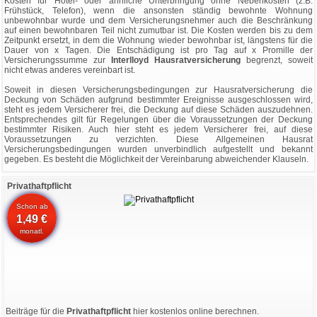
Kosten für Hotel- oder ähnliche Unterbringung ohne Nebenkosten (z.B.
Frühstück, Telefon), wenn die ansonsten ständig bewohnte Wohnung
unbewohnbar wurde und dem Versicherungsnehmer auch die Beschränkung
auf einen bewohnbaren Teil nicht zumutbar ist. Die Kosten werden bis zu dem
Zeitpunkt ersetzt, in dem die Wohnung wieder bewohnbar ist, längstens für die
Dauer von x Tagen. Die Entschädigung ist pro Tag auf x Promille der
Versicherungssumme zur
Interlloyd Hausratversicherung
begrenzt, soweit
nicht etwas anderes vereinbart ist.
Soweit in diesen Versicherungsbedingungen zur Hausratversicherung die
Deckung von Schäden aufgrund bestimmter Ereignisse ausgeschlossen wird,
steht es jedem Versicherer frei, die Deckung auf diese Schäden auszudehnen.
Entsprechendes gilt für Regelungen über die Voraussetzungen der Deckung
bestimmter Risiken. Auch hier steht es jedem Versicherer frei, auf diese
Voraussetzungen zu verzichten. Diese Allgemeinen Hausrat
Versicherungsbedingungen wurden unverbindlich aufgestellt und bekannt
gegeben. Es besteht die Möglichkeit der Vereinbarung abweichender Klauseln.
Privathaftpflicht
Schon ab
1,49 €
monatl.
Beiträge für die
Privathaftpflicht
hier kostenlos online berechnen.