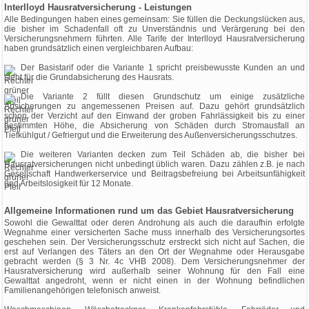
Interlloyd Hausratversicherung - Leistungen
Alle Bedingungen haben eines gemeinsam: Sie füllen die Deckungslücken aus,
die bisher im Schadenfall oft zu Unverständnis und Verärgerung bei den
Versicherungsnehmern führten. Alle Tarife der Interlloyd Hausratversicherung
haben grundsätzlich einen vergleichbaren Aufbau:
Der Basistarif oder die Variante 1 spricht preisbewusste Kunden an und
steht für die Grundabsicherung des Hausrats.
Die Variante 2 füllt diesen Grundschutz um einige zusätzliche
Absicherungen zu angemessenen Preisen auf. Dazu gehört grundsätzlich
schon der Verzicht auf den Einwand der groben Fahrlässigkeit bis zu einer
bestimmten Höhe, die Absicherung von Schäden durch Stromausfall an
Tiefkühlgut / Gefriergut und die Erweiterung des Außenversicherungsschutzes.
Die weiteren Varianten decken zum Teil Schäden ab, die bisher bei
Hausratversicherungen nicht unbedingt üblich waren. Dazu zählen z.B. je nach
Gesellschaft Handwerkerservice und Beitragsbefreiung bei Arbeitsunfähigkeit
und Arbeitslosigkeit für 12 Monate.
Allgemeine Informationen rund um das Gebiet Hausratversicherung
Sowohl die Gewalttat oder deren Androhung als auch die daraufhin erfolgte
Wegnahme einer versicherten Sache muss innerhalb des Versicherungsortes
geschehen sein. Der Versicherungsschutz erstreckt sich nicht auf Sachen, die
erst auf Verlangen des Täters an den Ort der Wegnahme oder Herausgabe
gebracht werden (§ 3 Nr. 4c VHB 2008). Dem Versicherungsnehmer der
Hausratversicherung wird außerhalb seiner Wohnung für den Fall eine
Gewalttat angedroht, wenn er nicht einen in der Wohnung befindlichen
Familienangehörigen telefonisch anweist.