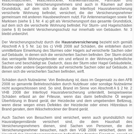
Waschmaschinen, Wäschetrockner, Krankenfahrstühle, Fahrräder und
Kinderwagen des Versicherungsnehmers sind auch in Räumen auf dem
Grundstück, auf dem sich die durch die Interlloyd Hausratversicherung
versicherte Wohnung befindet, versichert, die der Versicherungsnehmer
gemeinsam mit anderen Hausbewohnern nutzt. Für Antennenanlagen sowie für
Markisen (siehe § 1 Nr. 4 a) gilt als Versicherungsort das gesamte Grundstück,
auf dem sich die versicherte Wohnung befindet. Für Sturm- und Hagelschäden
(siehe § 8) besteht Versicherungsschutz nur innerhalb von Gebäuden. Nr. 3
bleibt unberührt.
Der Versicherungsschutz durch die
Hausratversicherung
bezieht sich gemäß
Abschnitt A § 5 Nr. 1a) bis c) VHB 2008 auf Schäden, die entstehen durch
unmittelbare Einwirkung des Sturmes oder Hagels auf versicherte Sachen oder
auf Gebäude, in denen sich die versicherten Sachen befinden. Der Sturm drückt
das verriegelte Wohnungsfenster ein und erfasst in der Wohnung befindliche
Sachen und beschädigt sie. Dadurch, dass der Sturm oder Hagel Gebäudeteile,
Bäume oder andere Gegenstände auf versicherte Sachen oder auf Gebäude, in
denen sich die versicherten Sachen befinden, wirft.
Schäden durch Nutzwärme: Von Bedeutung ist, dass im Gegensatz zu den AFB
2008 so genannte Betriebsschäden durch Nutzfeuer oder sonstige Nutzwärme
nicht ausgeschlossen sind. So sind, Brand im Sinne von Abschnitt A § 2 Nr. 2
VHB 2008 der Interlloyd Hausratversicherung unterstellt, beispielsweise
Schäden erfasst an der Friteuse, wenn das darin befindliche Öl wegen
Überhitzung in Brand gerät, der Heizdecke und dem umgebenden Bettzeug,
wenn diese wegen eines Defektes der Heizdecke oder eines Hitzestaus in
Brand geraten, dem Wäschetrockner der Brand gerät.
Auch Sachen von Besuchern sind versichert, wenn auch grundsätzlich nur
Hausratgegenstände versichert sind, die dem Haushalt des
Versicherungsnehmers dienen, sind Sachen von Personen, die den
Versicherungsnehmer besuchen, nach den VGB 2008 versichert, denn im