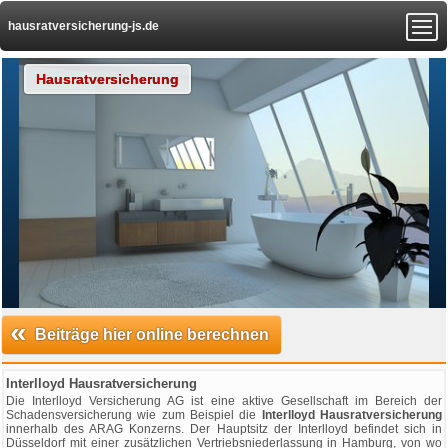
hausratversicherung-js.de
Hausratversicherung
«
Beiträge hier online berechnen
Interlloyd Hausratversicherung
Die Interlloyd Versicherung AG ist eine aktive Gesellschaft im Bereich der
Schadensversicherung wie zum Beispiel die
Interlloyd Hausratversicherung
innerhalb des ARAG Konzerns. Der Hauptsitz der Interlloyd befindet sich in
Düsseldorf mit einer zusätzlichen Vertriebsniederlassung in Hamburg, von wo