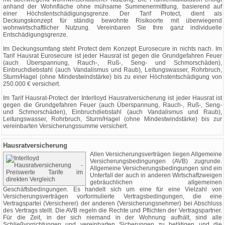
anhand der Wohnfläche ohne mühsame Summenermittlung, basierend auf
einer Höchstentschädigungsgrenze. Der Tarif Protect, dient als
Deckungskonzept für ständig bewohnte Risikoorte mit überwiegend
wohnwirtschaftlicher Nutzung. Vereinbaren Sie Ihre ganz individuelle
Entschädigungsgrenze.
Im Deckungsumfang steht Protect dem Konzept Eurosecure in nichts nach. Im
Tarif Hausrat Eurosecure ist jeder Hausrat ist gegen die Grundgefahren Feuer
(auch Überspannung, Rauch-, Ruß-, Seng- und Schmorschäden),
Einbruchdiebstahl (auch Vandalismus und Raub), Leitungswasser, Rohrbruch,
Sturm/Hagel (ohne Mindestwindstärke) bis zu einer Höchstentschädigung von
250.000 € versichert.
Im Tarif Hausrat-Protect der Interlloyd Hausratversicherung ist jeder Hausrat ist
gegen die Grundgefahren Feuer (auch Überspannung, Rauch-, Ruß-, Seng-
und Schmorschäden), Einbruchdiebstahl (auch Vandalismus und Raub),
Leitungswasser, Rohrbruch, Sturm/Hagel (ohne Mindestwindstärke) bis zur
vereinbarten Versicherungssumme versichert.
Hausratversicherung
Allen Versicherungsverträgen liegen Allgemeine
Versicherungsbedingungen (AVB) zugrunde.
Allgemeine Versicherungsbedingungen sind ein
Unterfall der auch in anderen Wirtschaftzweigen
gebräuchlichen allgemeinen
Geschäftsbedingungen. Es handelt sich um eine für eine Vielzahl von
Versicherungsverträgen vorformulierte Vertragsbedingungen, die eine
Vertragspartei (Versicherer) der anderen (Versicherungsnehmer) bei Abschluss
des Vertrags stellt. Die AVB regeln die Rechte und Pflichten der Vertragspartner.
Für die Zeit, in der sich niemand in der Wohnung aufhält, sind alle
Schließvorrichtungen und vereinbarten Sicherungen zu betätigen und die