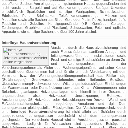
betroffenen Sachen. Von eingelagerten, gefundenen Hausratgegenständen sind
nicht versichert, Bargeld und auf Geldkarten geladene Beträge, Urkunden
einschließlich Sparbücher und sonstige Wertpapiere, Schmucksachen,
Edelsteine, Perlen, Briefmarken, Telefonkartensammlungen, Münzen und
Medaillen sowie alle Sachen aus Silber, Gold oder Platin, Pelze, handgeknüpfte
Teppiche und Gobelins, Kunstgegenstände (z.B. Gemälde, Collagen,
Zeichnungen, Graphiken und Plastiken), Schusswaffen, Foto- und optische
Apparate sowie sonstige Sachen, die über 100 Jahre alt sind.
Interlloyd Hausratversicherung
Versichert durch die Hausratversicherung sind
auch Frostschäden an sanitären Anlagen und
leitungswasserführenden Installationen sowie
Frost- und sonstige Bruchschäden an deren Zu-
und Ableitungsrohren, die der
Versicherungsnehmer als Mieter oder Wohnungseigentümer auf seine Kosten
beschafft oder übernommen hat und für die er nach Vereinbarung mit dem
Vermieter bzw. der Wohnungseigentümergemeinschaft das Risiko trägt
(Gefahrtragung). Grundwasser, stehendes oder fließendes Gewässer,
Überschwemmung/Hochwasser oder Witterungsniederschläge. Einrichtungen
der Warmwasser- oder Dampfheizung sowie aus Klima-, Wärmepumpen- oder
Solarheizungsanlagen. Heizungsanlagen sind hiermit in ihrer Gesamtheit
angesprochen, also: Heizkessel, Umwälzpumpe, Rohrsystem,
Ausdehnungsgefäß, Heizkörper oder Heizschlangen von Decken-, Wand- und
Fußbodenstrahlungsheizungen, zugehörige Armaturen und dgl. Dem
Leitungswasser gleichgestellte Flüssigkeiten. Der Versicherungsschutz durch
eine
Interlloyd Hausratversicherung
ist nicht allein auf Schäden durch
ausgetretenes Leitungswasser beschränkt sind dem Leitungswasser
gleichgestellt: Der versicherte Hausrat wird im Versicherungsschein pauschal
ausgewiesen. Lediglich für Wertsachen sind gesonderte Beträge als
Entschädigungsgrenzen vorgesehen. Um einen Überblick über den