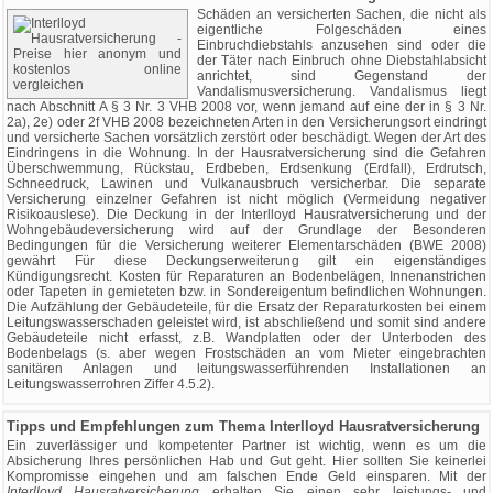
Schäden an versicherten Sachen, die nicht als
eigentliche Folgeschäden eines
Einbruchdiebstahls anzusehen sind oder die
der Täter nach Einbruch ohne Diebstahlabsicht
anrichtet, sind Gegenstand der
Vandalismusversicherung. Vandalismus liegt
nach Abschnitt A § 3 Nr. 3 VHB 2008 vor, wenn jemand auf eine der in § 3 Nr.
2a), 2e) oder 2f VHB 2008 bezeichneten Arten in den Versicherungsort eindringt
und versicherte Sachen vorsätzlich zerstört oder beschädigt. Wegen der Art des
Eindringens in die Wohnung. In der Hausratversicherung sind die Gefahren
Überschwemmung, Rückstau, Erdbeben, Erdsenkung (Erdfall), Erdrutsch,
Schneedruck, Lawinen und Vulkanausbruch versicherbar. Die separate
Versicherung einzelner Gefahren ist nicht möglich (Vermeidung negativer
Risikoauslese). Die Deckung in der Interlloyd Hausratversicherung und der
Wohngebäudeversicherung wird auf der Grundlage der Besonderen
Bedingungen für die Versicherung weiterer Elementarschäden (BWE 2008)
gewährt Für diese Deckungserweiterung gilt ein eigenständiges
Kündigungsrecht. Kosten für Reparaturen an Bodenbelägen, Innenanstrichen
oder Tapeten in gemieteten bzw. in Sondereigentum befindlichen Wohnungen.
Die Aufzählung der Gebäudeteile, für die Ersatz der Reparaturkosten bei einem
Leitungswasserschaden geleistet wird, ist abschließend und somit sind andere
Gebäudeteile nicht erfasst, z.B. Wandplatten oder der Unterboden des
Bodenbelags (s. aber wegen Frostschäden an vom Mieter eingebrachten
sanitären Anlagen und leitungswasserführenden Installationen an
Leitungswasserrohren Ziffer 4.5.2).
Tipps und Empfehlungen zum Thema Interlloyd Hausratversicherung
Ein zuverlässiger und kompetenter Partner ist wichtig, wenn es um die
Absicherung Ihres persönlichen Hab und Gut geht. Hier sollten Sie keinerlei
Kompromisse eingehen und am falschen Ende Geld einsparen. Mit der
Interlloyd Hausratversicherung
erhalten Sie einen sehr leistungs- und