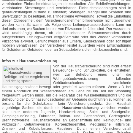
vereinbarten Einbruchmeldeanlagen einzuschalten. Alle Schließvorrichtungen,
vereinbarten Sicherungen und vereinbarten Einbruchmeldeanlagen sind in
gebrauchsfähigem Zustand zu erhalten; Störungen, Mängel und Schäden sind
unverzüglich zu beseitigen. Nr. 1 findet keine Anwendung, soweit die Einhaltung
dieser Obliegenheit dem Versicherungsnehmer billigerweise nicht zugemutet
werden kann. Schwamm als Folge eines Leitungswasserschadens kann nur
dort entstehen, wo Sachen bereits von Pilzsporen befallen sind. Der Ausschluss
wirkt unabhängig davon, ob ein bestehender Schwammschaden durch
ausgetretenes Leitungswasser vergrößert wird oder das Wasser vorhandene
Pilzsporen aktiviert. Leitungswasser aus Eimern, Giesekannen oder sonstigen
mobilen Behältnissen. Der Versicherer leistet außerdem keine Entschädigung
für Schäden an Gebäuden oder an Gebäudeteilen, die nicht bezugsfertig sind.
Infos zur Hausratversicherung
Von der Hausratversicherung sind nicht erfasst
Bewegungs- und Schutzkosten, die entstehen,
weil zur Behebung eines unter die
Wohngebäudeversicherung fallenden
Gebäudeschadens versicherte
Hausratsgegenstände bewegt oder geschützt werden müssen. Wenn z.B. bei
einem Rohrbruch mit Wasserschaden am Gebäude ein Teil der Wohnung
freigeräumt werden muss, um die Reparatur des Wasserleitungsrohrs und die
Behebung der Durchnässungsschäden am Gebäude durchführen zu können, so
besteht für die Schutzkosten kein Versicherungsschutz. Zum Haushalt
zugehörige Sachen, die durch die
Hausratversicherung
versichert werden,
sind unter anderem folgende, Handwerkszeug, Spiel- und Sportgeräte,
Campingausrüstung, Fahrräder, Balkon- und Gartenmöbel, Gartengeräte,
Brennstoffvorräte, Haushaltsvorräte an Lebensmitteln und Reinigungs- und
Putzmitteln, Getränkevorräte, Körperpflegemittel, Medizinische Hilfsmittel,
Zimmer- und Kübelpflanzen, Haustiere. Durch einen Versicherungsfall
entstehen dem Versicherungsnehmer auch Kosten die vom Schaden