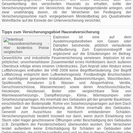
Gesamtumfang des versicherten Hausrats zu erhalten, sollte der
Versicherungsnehmer ein Verzeichnis der Hausratgegenstände anlegen, und
zwar unabhängig davon, ob der Versicherer bei Festlegung der
Versicherungssumme nach vorgegebenem Mindestbetrag pro Quadratmeter
Wohnfläche auf die Einrede der Unterversicherung verzichtet.
Tipps zum Versicherungsgebiet Hausratversicherung
Explosion ist eine auf dem
Ausdehnungsbestreben von Gasen oder
Dämpfen beruhende, plötzlich verlaufende
Kraftäußerung. Zum Explosionsbegriff sei
ergänzend auf die Erläuterungen im Beitrag:
Gewerbliche und industrielle Feuerversicherung verwiesen. Implosion ist ein
plötzlicher, unvorhersehbarer Zusammenfall eines Hohlkörpers durch äußeren
Überdruck infolge eines inneren Unterdruckes. Zum Anprall oder Absturz eines
Luftfahrzeuges enthalten die VHB 2008 keine Begriffserläuterung. Der Begriff
Luftfahrzeug entspricht dem Luftverkehrsgesetz. Frostbedingte Bruchschäden
an nachfolgend genannten Installationen, Badeeinrichtungen, Waschbecken,
Spülklosetts, Armaturen (z.B. Wasser- und Absperrhähne, Ventile,
Geruchsverschlüsse, Wassermesser) sowie deren Anschlussschläuche,
Heizkörper, Heizkessel, Boiler oder vergleichbare Teile von
Warmwasserheizungs-, Dampfheizungs-, Klima-, Wärmepumpen- oder
Solarheizungsanlagen. Als innerhalb des Gebäudes gilt der gesamte Baukörper,
einschließlich der Bodenplatte. Rohre von Solarheizungsanlagen auf dem Dach
gelten laut der Hausratversicherung als Rohre innerhalb des Gebäudes.
Generell zum Ausschluss der hierdurch entstandenen Schäden.
Versicherungsschutz besteht insoweit nur dann, wenn durch Einwirkung von
Sturm oder Hagel geschlossene Öffnungen unter Beschädigung des Gebäudes
(z.B. Zersplittern der Fensterscheiben) überwunden wurden. Der Versicherer
leistet außerdem keine Entschädigung für Schäden an Gebäuden oder
Gebäudeteilen, die nicht bezugsfertig sind und an den in diesen Gebäuden oder