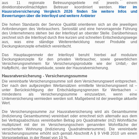
aus 11 regionale Betreuungsgebiete mit jeweils einem
direktionsbevollmächtigten Betreuer koordiniert werden.
Hier im
Hausratversicherung Vergleich 2026 finden Sie weitere Infos und
Bewertungen über die Interlloyd und weitere Anbieter
Die hohen Standards der Service Qualität orientieren sich an die jeweiligen
Anforderungen des Verbrauchers. Seriosität und eine hervorragende Führung
des Unternehmens stehen bei der Interlloyd an oberster Stelle. Darüberhinaus
zeichnet sich die Interlloyd durch Ihre kurzen und schnellen Entscheidungswege
aus, was eine ständige Weiterentwicklung neuer Produkte und
Deckungskonzepte erheblich vereinfacht.
Das Hauptaugenmekr der Interlloyd beruht hierbei auf modulare
Deckungskonzepte für den privaten Verbraucher, sowie gewerblichen
Versicherungsnehmern für Versicherungsprodukte wie der Unfall,- der
Haftpflicht,- der Wohngebäude, sowie der Hausratversicherung.
Hausratversicherung - Versicherungssumme
Die vereinbarte Versicherungssumme soll dem Versicherungswert entsprechen.
Der nach den aufgezeigten Wertansätzen ermittelte Versicherungswert ist –
unter Berücksichtigung der Entschädigungsgrenzen für Wertsachen –
mindestens als Versicherungssumme einzusetzen, wenn eine
Unterversicherung vermieden werden soll. Maßgebend ist der jeweilige aktuelle
Wert.
Die Versicherungssumme zur Hausratversicherung wird als Gesamtsumme
(Indizierung Gesamtsumme) vereinbart oder errechnet sich alternativ aus dem
bei Vertragsabschluss vereinbarten Betrag pro Quadratmeter (m2) Wohnfläche
multipliziert mit der im Versicherungsschein genannten Wohnfläche der
versicherten Wohnung (Indizierung Quadratmetersumme). Die vereinbarte
Versicherungssumme erhöht sich gemäß Abschnitt A § 9 VHB 2010 um einen
Vorsorgebetrag, in der Regel von 10 %.