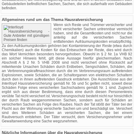
Gebäudeteilen befindlichen Sachen, Sachen, die sich außerhalb von Gebäuden
befinden.
Allgemeines rund um das Thema Hausratversicherung
Wenn sich Reste und Trümmer versicherter und
nicht versicherter Sachen untrennbar vermischt
haben, sind die Gesamtkosten und nicht nur die
anteilig auf die versicherten Sachen
entfallenden Aufräumungskosten ersatzpflichtig.
Zu den Aufräumungskosten gehören bei Kontaminierung der Reste (etwa durch
Chemikalien) auch die Kosten für das Entseuchen der Reste, dies wird durch
das Wort Vernichten besonders hervorgehoben. Obwohl in § 2 Nr. 1a VHB 92
ein solcher Hinweis fehlt, gilt diese Aussage hierfür gleichermaßen. Nach
Abschnitt A § 2 Nr. 5 VHB 2008 sind nicht versichert ohne Rücksicht auf
mitwirkende Ursachen Schäden durch Erdbeben, Sengschäden, Schäden, die
an Verbrennungskraftmaschinen durch die im Verbrennungsraum auftretenden
Explosionen, sowie Schäden, die an Schaltorganen von elektrischen Schaltern
durch den in ihnen auftretenden Gasdruck entstehen. Die Ausschlüsse aus der
Interlloyd Hausratversicherung
gemäß Nr. 5b und 5c gelten nicht, soweit diese
Schäden Folge eines versicherten Sachschadens gemäß Nr. 1 sind. Zugleich
ergibt sich aus dieser Bestimmung, dass eine durch diesen Personenkreis
verübte Tat nicht versichert ist. Versicherungsschutz besteht nicht nur hinsichtlich
der durch Raub weggenommenen Sachen, sondern auch für Schäden an
versicherten Sachen als Folge des Raubes. Nach der Tat stößt der Täter bei der
Flucht aus der Wohnung versicherte Sachen um und beschädigt sie. Versichert
sind des Weiteren Schäden an versicherten Sachen, die bei einem
Raubversuch entstehen. Der Täter versucht, dem Versicherungsnehmer unter
Gewaltanwendung eine Sache wegzunehmen.
Nützliche Informationen über die Hausratversicherung