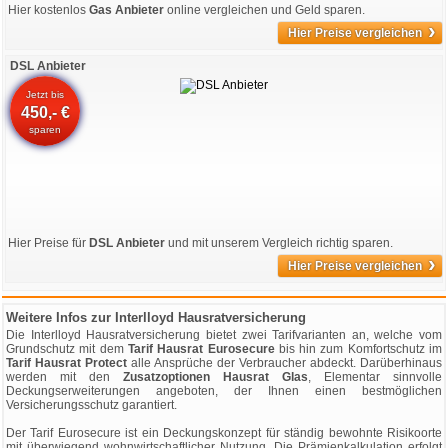
Hier kostenlos
Gas Anbieter
online vergleichen und Geld sparen.
›
Hier Preise vergleichen
DSL Anbieter
Jetzt bis
450,- €
sparen
Hier Preise für
DSL Anbieter
und mit unserem Vergleich richtig sparen.
›
Hier Preise vergleichen
Weitere Infos zur Interlloyd Hausratversicherung
Die Interlloyd Hausratversicherung bietet zwei Tarifvarianten an, welche vom
Grundschutz mit dem
Tarif Hausrat Eurosecure
bis hin zum Komfortschutz im
Tarif Hausrat Protect
alle Ansprüche der Verbraucher abdeckt. Darüberhinaus
werden mit den
Zusatzoptionen Hausrat Glas
, Elementar sinnvolle
Deckungserweiterungen angeboten, der Ihnen einen bestmöglichen
Versicherungsschutz garantiert.
Der Tarif Eurosecure ist ein Deckungskonzept für ständig bewohnte Risikoorte
mit überwiegend wohnwirtschaftlicher Nutzung. Die Prämienkalkulation erfolgt