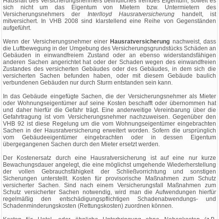
Haushalt des Versicherungsnehmers befindliches fremdes Eigentum, soweit es
sich nicht um das Eigentum von Mietern bzw. Untermietern des
Versicherungsnehmers der
Interlloyd Hausratversicherung
handelt, ist
mitversichert. In VHB 2008 sind klarstellend eine Reihe von Gegenständen
aufgeführt.
Wenn der Versicherungsnehmer einer
Hausratversicherung
nachweist, dass
die Luftbewegung in der Umgebung des Versicherungsgrundstücks Schäden an
Gebäuden in einwandfreiem Zustand oder an ebenso widerstandsfähigen
anderen Sachen angerichtet hat oder der Schaden wegen des einwandfreien
Zustandes des versicherten Gebäudes oder des Gebäudes, in dem sich die
versicherten Sachen befunden haben, oder mit diesem Gebäude baulich
verbundenen Gebäuden nur durch Sturm entstanden sein kann.
In das Gebäude eingefügte Sachen, die der Versicherungsnehmer als Mieter
oder Wohnungseigentümer auf seine Kosten beschafft oder übernommen hat
und daher hierfür die Gefahr trägt. Eine anderweitige Vereinbarung über die
Gefahrtragung ist vom Versicherungsnehmer nachzuweisen. Gegenüber den
VHB 92 ist diese Regelung um die vom Wohnungseigentümer eingebrachten
Sachen in der Hausratversicherung erweitert worden. Sofern die ursprünglich
vom Gebäudeeigentümer eingebrachten oder in dessen Eigentum
übergegangenen Sachen durch den Mieter ersetzt werden.
Der Kostenersatz durch eine Hausratversicherung ist auf eine nur kurze
Bewachungsdauer angelegt, die eine möglichst umgehende Wiederherstellung
der vollen Gebrauchsfähigkeit der Schließvorrichtung und sonstigen
Sicherungen unterstellt. Kosten für provisorische Maßnahmen zum Schutz
versicherter Sachen. Sind nach einem Versicherungsfall Maßnahmen zum
Schutz versicherter Sachen notwendig, wird man die Aufwendungen hierfür
regelmäßig den entschädigungspflichtigen Schadenabwendungs- und
Schadenminderungskosten (Rettungskosten) zuordnen können.